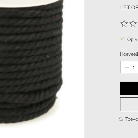
LET OP
De beo
Op v
Hoeveelh
Toevo