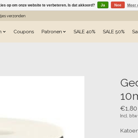
kies op om onze website te verbeteren. Is dat akkoord?
Ja
Nee
Meer 
etjes verzonden
n
Coupons
Patronen
SALE 40%
SALE 50%
Sa
s
Ged
10m
€1,80
Incl. btw
Katoen