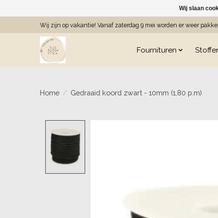
Wij slaan coo
Wij zijn op vakantie! Vanaf zaterdag 9 mei worden er weer pakk
Fournituren
Stoffe
Home
/
Gedraaid koord zwart - 10mm (1,80 p.m)
Product image slideshow Item