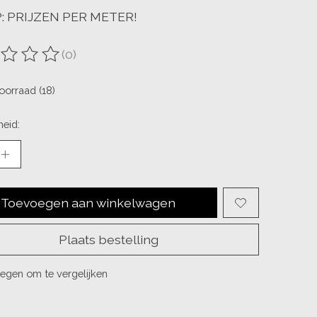
: PRIJZEN PER METER!
(0)
ordeling van dit product is
0
van de 5
oorraad (18)
eid:
Toevoegen aan winkelwagen
Plaats bestelling
egen om te vergelijken