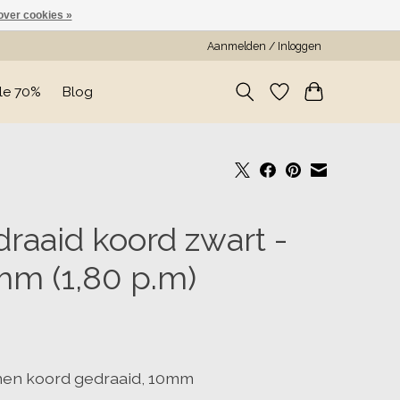
over cookies »
Aanmelden / Inloggen
le 70%
Blog
raaid koord zwart -
m (1,80 p.m)
en koord gedraaid, 10mm