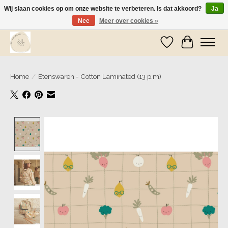
Wij slaan cookies op om onze website te verbeteren. Is dat akkoord?
Ja
Nee
Meer over cookies »
Wij zijn op vakantie! Vanaf zaterdag 9 mei worden er weer pakketjes verzonden
Verlanglijst
Winkelwa
Home
/
Etenswaren - Cotton Laminated (13 p.m)
Product image slideshow Items