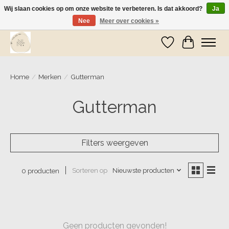
Wij slaan cookies op om onze website te verbeteren. Is dat akkoord?
Ja
Nee
Meer over cookies »
Wij zijn op vakantie! Vanaf zaterdag 9 mei worden er weer pakketjes verzonden
Verlanglijst
Winkelwa
Home
/
Merken
/
Gutterman
Gutterman
Filters weergeven
Sorteren op
Nieuwste producten
0 producten
Geen producten gevonden!